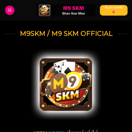
Skip
PLAY GAME
to
content
M9SKM / M9 SKM OFFICIAL