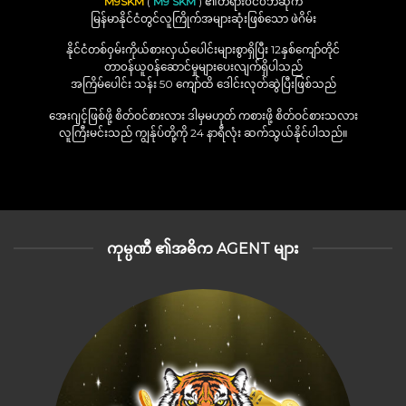
M9SKM
(
M9 SKM
) ၏တရား၀င်၀ဘ်ဆိုက်
မြန်မာနိုင်ငံတွင်လူကြိုက်အများဆုံးဖြစ်သော ဖဲဂိမ်း
နိုင်ငံတစ်၀ှမ်းကိုယ်စားလှယ်ပေါင်းများစွာရှိပြီး 12နှစ်ကျော်တိုင်
တာ၀န်ယူ၀န်ဆောင်မှုများပေးလျက်ရှိပါသည်
အကြိမ်ပေါင်း သန်း 50 ကျော်ထိ ဒေါင်းလုတ်ဆွဲပြီးဖြစ်သည်
အေးဂျင့်ဖြစ်ဖို့ စိတ်ဝင်စားလား ဒါမှမဟုတ် ကစားဖို့ စိတ်ဝင်စားသလား
လူကြီးမင်းသည် ကျွန်ုပ်တို့ကို 24 နာရီလုံး ဆက်သွယ်နိုင်ပါသည်။
ကုမ္ပဏီ ၏အဓိက AGENT များ