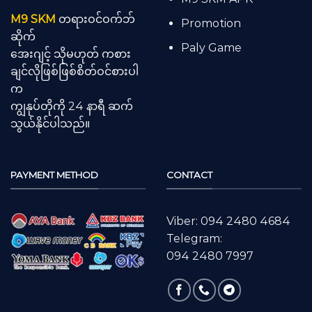
M9 SKM
တရားဝင်ဝက်ဘ်
Promotion
ဆိုက်
Paly Game
အေးဂျင့် သိုမဟုတ် ကစား
ချင်လိုဖြစ်ဖြစ်စိတ်ဝင်စားပါ
က
ကျွနုပ်တိုကို 24 နာရီ ဆက်
သွယ်နိုင်ပါသည်။
PAYMENT METHOD
CONTACT
Viber: 094 2480 4684
Telegram:
094 2480 7997