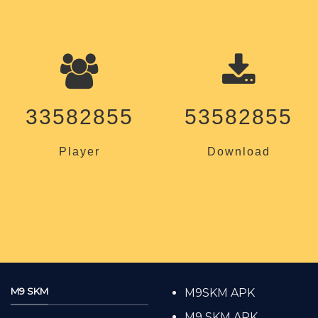
33582855
53582855
Player
Download
M9 SKM
M9SKM APK
M9 SKM APK