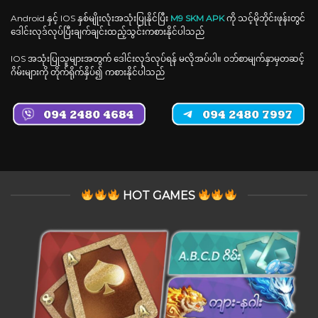
Android နှင့် IOS နှစ်မျိုးလုံးအသုံးပြုနိုင်ပြီး
M9 SKM APK
ကို သင့်မိုဘိုင်းဖုန်းတွင်
ဒေါင်းလုဒ်လုပ်ပြီးချက်ချင်းထည့်သွင်းကစားနိုင်ပါသည်
IOS အသုံးပြုသူများအတွက် ဒေါင်းလုဒ်လုပ်ရန် မလိုအပ်ပါ။ ဝဘ်စာမျက်နှာမှတဆင့်
ဂိမ်းများကို တိုက်ရိုက်နှိပ်၍ ကစားနိုင်ပါသည်
HOT GAMES