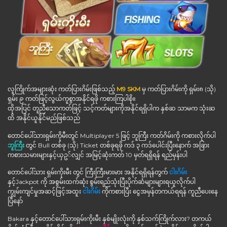
လူကြိုက်အများဆုံး ကတ်ပြားဂိမ်းဖြစ်သည့်
M9 SKM
မှ ကတ်ပြားဂိမ်းကို ရှမ်း၈ (သို)
ရှမ်း ၉ ကတ်ဖြင့်လွယ်ကူစွာအနိုင်ရဖို ကစားကြပါစို။
ထိုအပြင် တူညီသောကတ်ဖြင့် သင့်ကတ်များကိုအနိုင်ရရှိပါက နှစ်ဆ သာမက သုံးဆ
ထိ အနိုင်ယူနိုင်မည်ဖြစ်သည်
တောင်ပေါ်သားရှမ်းကိုမီးတွင် Multiplayer 5 ဖြင့် ဘူကြီး ကတ်ဂိမ်းကို ကစားလိုက်ပါ
ဘူကြီး
တွင် Bull တစ်ခု (သို) Ticket တစ်ခုရဖို ကဒ် ၃ ကဒ်ပေါင်းပြီးနောက် အခြား
ကစားသမားများနှင့်ယှဥ◌်လျှင် အမြင့်ဆုံးကတ် 10 မှတ်ရရှိရန် ရည်မှန်းပါ
တောင်ပေါ်သား ရှမ်းကိုးမီး တွင် ကြီးကြီးမားမား အနိုင်ရရှိရန်တွက်
ငါးဂိမ်း
နှင့်Jackpot ကို အစွမ်းထက်ဆုံး စွမ်းရည်သုံးပြီးပိုက်ဆံများများရယူလိုက်ပါ
ကျွမ်းကျင်မှုအဆင့်ဖြင့်အထူး
ငါးဂိမ်း
ကိုကစားပြီး ငွေအမှန်တကယ်ရရန် ကူညီပေးနေ
ပြီနော်
Bakara နှင့်တောင်ပေါ်သားရှမ်းကိုးမီး နှစ်မျိုးလုံးကို နှစ်သက်ကြိုက်လား? တကယ်