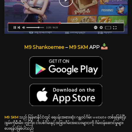
M9 Shankoemee
–
M9 SKM
APP
M9 SKM
သည် မြန်မာနိုင်ငံတွင် ရေပန်းအစားဆုံး ဂန္တဝင်ဂိမ်း website တစ်ခုဖြစ်ပြီး
(ရှမ်းကိုမီးမီး၊ ဘူကြီး၊ ငါးပစ်ဂိမ်းနှင့်အခြားဂိမ်းအသေးများ)၊ကို ဂိမ်းဝန်ဆောင်မှုများ
ပေးရန်ပဲဖြစ်ပါသည်