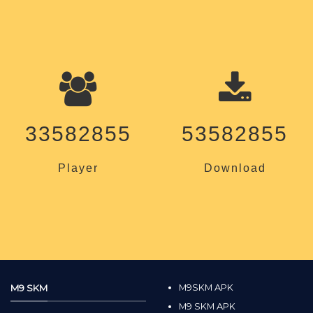
33582855
53582855
Player
Download
M9 SKM
M9SKM APK
M9 SKM APK