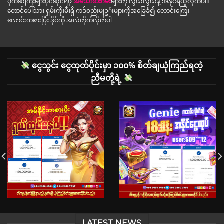
ပိုက်ဆံကြီးများပိုင်ဆိုင်ရဖို
အသေးစားဂိမ်း
များကို လွယ်လွယ်နဲ့ အနိုင်ရယူလိုက်ပါ။
တောင်ပေါ်သား ရှမ်းကိုးမီးရှိ ကဒ်စည်းမျဥ◌်းများကိုအခြေခံ၍ လောင်းကြေး
လောင်းကစားပြီး ဒိုင်ကို အလဲတိုက်လိုက်ပါ
ငွေသွင်း ငွေထုတ်ပိုင်းမှာ ၁၀၀% စိတ်ချယုံကြည်ရတဲ့
ညီမတို့ရဲ့
LATEST NEWS