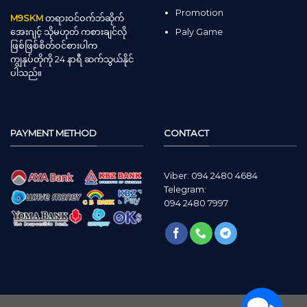
Promotion
M9SKM
တရားဝင်ဝက်ဘ်ဆိုက်
Paly Game
အေးဂျင့် သိုမဟုတ် ကစားချင်လို
ဖြစ်ဖြစ်စိတ်ဝင်စားပါက
ကျွနုပ်တိုကို 24 နာရီ ဆက်သွယ်နိုင်
ပါသည်။
PAYMENT METHOD
CONTACT
Viber: 094 2480 4684
Telegram:
094 2480 7997